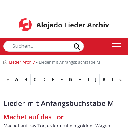
Alojado Lieder Archiv
Lieder-Archiv
»
Lieder mit Anfangsbuchstabe M
A
B
C
D
E
F
G
H
I
J
K
L
M
«
»
Lieder mit Anfangsbuchstabe M
Machet auf das Tor
Machet auf das Tor, es kommt ein goldner Wagen.