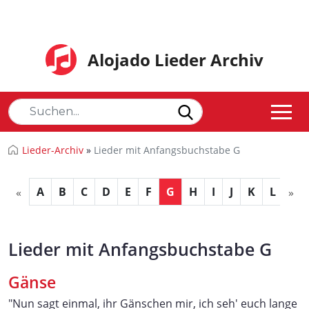
Alojado Lieder Archiv
Lieder-Archiv
»
Lieder mit Anfangsbuchstabe G
A
B
C
D
E
F
G
H
I
J
K
L
M
«
»
Lieder mit Anfangsbuchstabe G
Gänse
"Nun sagt einmal, ihr Gänschen mir, ich seh' euch lange