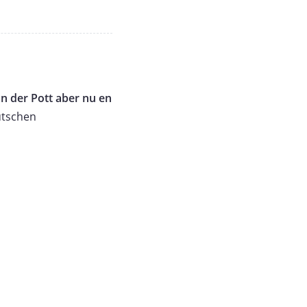
 der Pott aber nu en
utschen