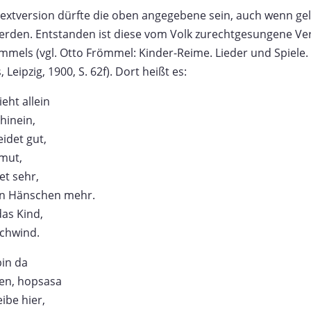
 Textversion dürfte die oben angegebene sein, auch wenn gel
rden. Entstanden ist diese vom Volk zurechtgesungene Vers
els (vgl. Otto Frömmel: Kinder-Reime. Lieder und Spiele. 
Leipzig, 1900, S. 62f). Dort heißt es:
eht allein
 hinein,
idet gut,
mut,
t sehr,
ein Hänschen mehr.
das Kind,
schwind.
bin da
en, hopsasa
eibe hier,