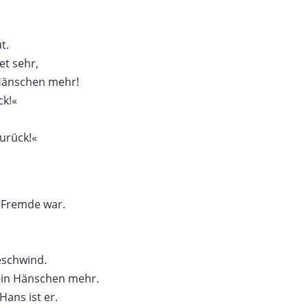
t.
t sehr,
 Hänschen mehr!
ck!«
zurück!«
 Fremde war.
eschwind.
kein Hänschen mehr.
Hans ist er.