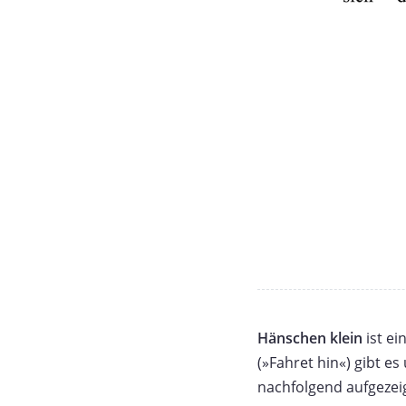
Hänschen klein
ist ei
(»Fahret hin«) gibt e
nachfolgend aufgezei