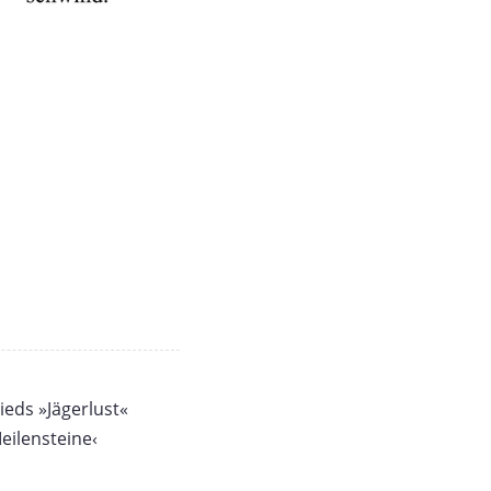
ieds »Jägerlust«
eilensteine‹