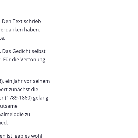
 Den Text schrieb
verdanken haben.
te.
. Das Gedicht selbst
. Für die Vertonung
), ein Jahr vor seinem
ert zunächst die
er (1789-1860) gelang
ehutsame
nalmelodie zu
ied.
n ist, gab es wohl