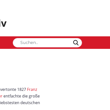
iv
vertonte 1827
Franz
er
entfachte die große
iebstesten deutschen