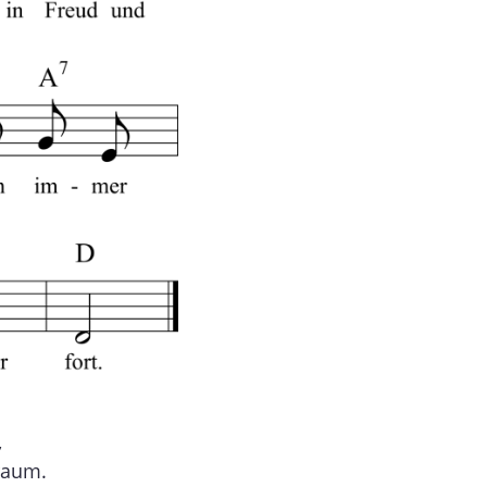
,
raum.