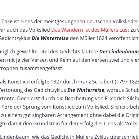
 Tore
ist eines der meistgesungenen deutschen Volkslieder.
wir auch das Volkslied
Das Wandern ist des Müllers Lust
zu 
 Gedichtzyklus
Die Winterreise
den Müller 1824 veröffentlich
nglich gewählte Titel des Gedichts lautete
Der Lindenbaum
n mit je vier Versen und Reim auf den Versen zwei und vier
Strophen zusammengefasst.
als Kunstlied erfolgte 1827 durch Franz Schubert (1797-1828
Vertonung des Gedichtzyklus
Die Winterreise
, woraus Schub
ertonte. Doch erst durch die Bearbeitung von Friedrich Silch
 Tore
der Sprung vom Kunstlied zum Volkslied. Silchers b
 zu einem gut singbaren Arrangement ohne dabei die Origi
te damit den Grundstein für den Erfolg des Lieds als Volksl
Lindenbaum, wie das Gedicht in Müllers Zyklus überschriebe