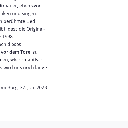
adtmauer, eben »vor
inken und singen.
en berühmte Lied
t, dass die Original-
e 1998
och dieses
vor dem Tore
ist
umen, wie romantisch
ls wird uns noch lange
om Borg, 27. Juni 2023