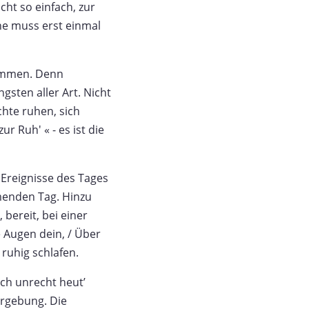
cht so einfach, zur
he muss erst einmal
kommen. Denn
gsten aller Art. Nicht
hte ruhen, sich
 Ruh' « - es ist die
 Ereignisse des Tages
menden Tag. Hinzu
bereit, bei einer
e Augen dein, / Über
ruhig schlafen.
ich unrecht heut’
Vergebung. Die