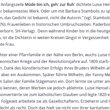
 Anfangszeile
Müde bin ich, geh' zur Ruh'
dichtete Luise Hen
hr bekanntestes Werk. Oder um mit Barbara Stambolis zu sp
 das Gedicht ist bekannt, nicht die Autorin." (vgl. Stamboli
876): Frauenleben in historischen Umbruchszeiten. Paderbor
derborn. SH-Verlag) . Denn während Kinder bis in die heutige
ist die Dichterin in weiten Kreisen längst in Vergessenheit
te Frau.
ter einer Pfarrfamilie in der Nähe von Berlin, wuchs Luise
eonischen Kriege und der Revolutionsjahre auf. 1809 starb 
in. Dank des künstlerischen Erfolgs ihres Bruders Wilhelm a
ie aber ein Auskommen. Später führte Wilhelm, der Fanny M
n Salon der Familie Stägemann ein. Dort lernte sie unter 
 kennen, deren Werben sie jedoch ablehnte. Luise Hensel e
konvertierte sie zum katholischen Glauben und legte 1820 
r Folgezeit arbeitete sie als Gesellschafterin, Erzieherin und
cht als recht. Doch das hielt sie nicht von ihrer karitativen