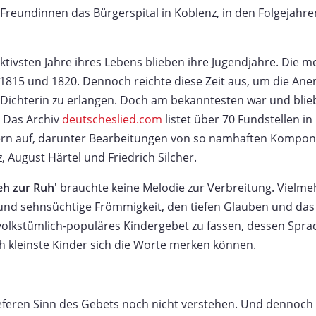
 Freundinnen das Bürgerspital in Koblenz, in den Folgejahre
ktivsten Jahre ihres Lebens blieben ihre Jugendjahre. Die m
1815 und 1820. Dennoch reichte diese Zeit aus, um die Ane
 Dichterin zu erlangen. Doch am bekanntesten war und blie
. Das Archiv
deutscheslied.com
listet über 70 Fundstellen 
rn auf, darunter Bearbeitungen von so namhaften Kompon
 August Härtel und Friedrich Silcher.
eh zur Ruh'
brauchte keine Melodie zur Verbreitung. Vielme
 und sehnsüchtige Frömmigkeit, den tiefen Glauben und das 
volkstümlich-populäres Kindergebet zu fassen, dessen Spra
ch kleinste Kinder sich die Worte merken können.
eferen Sinn des Gebets noch nicht verstehen. Und dennoch