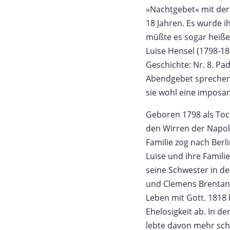
»Nachtgebet« mit der
18 Jahren. Es wurde i
müßte es sogar heißen,
Luise Hensel (1798-1
Geschichte: Nr. 8. Pa
Abendgebet sprechen, 
sie wohl eine imposan
Geboren 1798 als Toch
den Wirren der Napol
Familie zog nach Berl
Luise und ihre Famil
seine Schwester in de
und Clemens Brentano
Leben mit Gott. 1818 
Ehelosigkeit ab. In de
lebte davon mehr schle