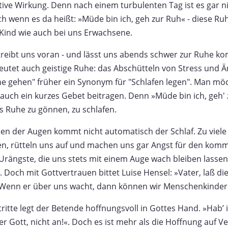
itive Wirkung. Denn nach einem turbulenten Tag ist es gar ni
 wenn es da heißt: »Müde bin ich, geh zur Ruh« - diese Ru
 Kind wie auch bei uns Erwachsene.
 treibt uns voran - und lässt uns abends schwer zur Ruhe 
utet auch geistige Ruhe: das Abschütteln von Stress und Än
e gehen" früher ein Synonym für "Schlafen legen". Man möc
uch ein kurzes Gebet beitragen. Denn »Müde bin ich, geh' zur
s Ruhe zu gönnen, zu schlafen.
en der Augen kommt nicht automatisch der Schlaf. Zu viele
en, rütteln uns auf und machen uns gar Angst für den kom
ängste, die uns stets mit einem Auge wach bleiben lassen, 
 Doch mit Gottvertrauen bittet Luise Hensel: »Vater, laß di
 Wenn er über uns wacht, dann können wir Menschenkinder 
itte legt der Betende hoffnungsvoll in Gottes Hand. »Hab’ 
eber Gott, nicht an!«. Doch es ist mehr als die Hoffnung auf 