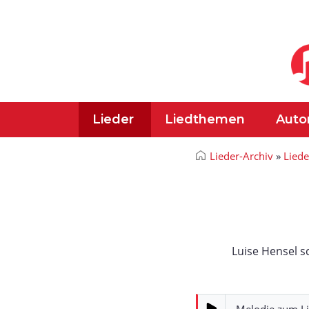
Lieder
Liedthemen
Auto
Lieder-Archiv
»
Lied
Luise Hensel s