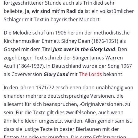
fortgeschrittener Stunde auch als Trinklied sehr
beliebte,
Ja, wir sind mit'm Radl da
ist ein volkstümlicher
Schlager mit Text in bayerischer Mundart.
Die Melodie schuf um 1906 herum der methodistische
Kirchenmusiker Emmett Sidney Dean (1876-1951) als
Gospel mit dem Titel
Just over in the Glory Land
. Den
zugehörigen Text schrieb der Sänger James Warren
Acuff (1864-1937). In Deutschland wurde der Song 1967
als Coverversion
Glory Land
mit
The Lords
bekannt.
In den Jahren 1971/72 erschienen dann unabhängig von
einander mehrere deutschsprachige Versionen, die
allesamt für sich beanspruchen, ›Originalversionen‹ zu
sein. Für die Texte gilt dies zweifelsohne, auch wenn
ähnliche Ideen umgesetzt wurden. Allen gemeinsam ist,
dass sie lustige Texte in bester Bierlaunen mit der
flotten Melodie verknüpften. Die erste Erfolgsversion