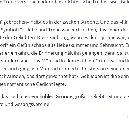
 Treue versprach oder ob es dichterische Freiheit war, ist l
u' gebrochen« heißt es in der zweiten Strophe. Und das »Ri
s Symbol für Liebe und Treue war zerbrochen; das Feuer der
te der Geliebten. Die Beziehung, wenn es denn je eine war,
dorff ein Gefühlschaos aus Liebeskummer und Sehnsucht. Er 
 er einkehrt, die Erinnerung hält ihn gefangen, denn da ist
, sondern auch das Mühlrad in dem »kühlen Grunde«. Und 
 er auch ging, ein Mühlrad erinnerte ihn stets an seine uner
rschwunden, das dort gewohnet hat«. Geblieben ist die Sehn
eses romantische Gedicht legte.
 das Lied
In einem kühlen Grunde
großer Beliebtheit und g
öre und Gesangsvereine.
T