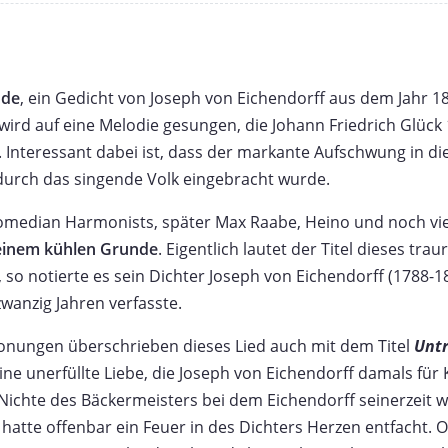
nde
, ein Gedicht von Joseph von Eichendorff aus dem Jahr 1
 wird auf eine Melodie gesungen, die Johann Friedrich Glück
 Interessant dabei ist, dass der markante Aufschwung in di
t durch das singende Volk eingebracht wurde.
Comedian Harmonists, später Max Raabe, Heino und noch vi
einem kühlen Grunde
. Eigentlich lautet der Titel dieses tra
, so notierte es sein Dichter Joseph von Eichendorff (1788-18
zwanzig Jahren verfasste.
onungen überschrieben dieses Lied auch mit dem Titel
Unt
eine unerfüllte Liebe, die Joseph von Eichendorff damals für
Nichte des Bäckermeisters bei dem Eichendorff seinerzeit 
hatte offenbar ein Feuer in des Dichters Herzen entfacht. O