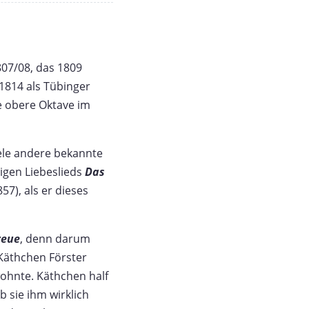
807/08, das 1809
 1814 als Tübinger
e obere Oktave im
ele andere bekannte
urigen Liebeslieds
Das
57), als er dieses
reue
, denn darum
 Käthchen Förster
wohnte. Käthchen half
b sie ihm wirklich