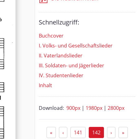
Schnellzugriff:
Buchcover
I. Volks- und Gesellschaftslieder
II. Vaterlandslieder
III. Soldaten- und Jägerlieder
IV. Studentenlieder
Inhalt
Download:
900px
|
1980px
|
2800px
«
‹
141
142
›
»