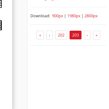
Download:
900px
|
1980px
|
2800px
«
‹
202
203
›
»