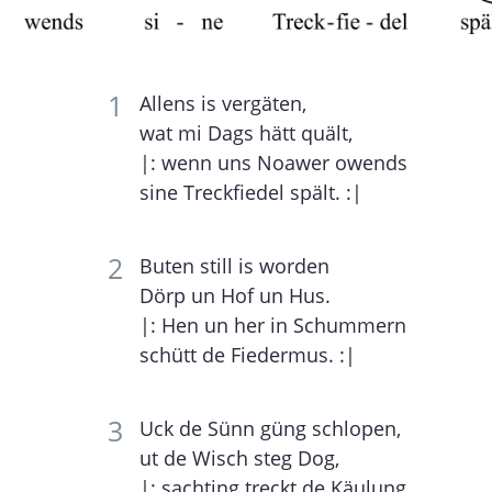
Allens is vergäten,
wat mi Dags hätt quält,
|: wenn uns Noawer owends
sine Treckfiedel spält. :|
Buten still is worden
Dörp un Hof un Hus.
|: Hen un her in Schummern
schütt de Fiedermus. :|
Uck de Sünn güng schlopen,
ut de Wisch steg Dog,
|: sachting treckt de Käulung